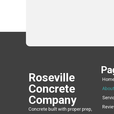
Pa
Roseville
Hom
Concrete
Abou
Company
Servi
Revi
Concrete built with proper prep,