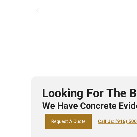
Looking For The B
We Have Concrete Evid
Request A Quote
Call Us: (916) 50