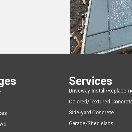
ges
Services
Driveway Install/Replacem
e
Colored/Textured Concret
t
Side-yard Concrete
ces
Garage/Shed slabs
ews