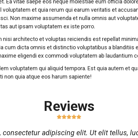
t. Ea vitae saepe eos neque molestiae eum officia dolore
hil voluptatem et quia rerum qui earum veritatis et accusa
ipisci. Non maxime assumenda et nulla omnis aut volupt
as aut ipsam voluptatem ex iste porro.
isi architecto et voluptas reiciendis est repellat minima
ia cum dicta omnis et distinctio voluptatibus a blanditiis
 maxime eligendi ex commodi voluptatem ab laudantium 
dem voluptatem qui aliquid tempora. Est quia autem et q
ti non quia atque eos harum sapiente!
Reviews
consectetur adipiscing elit. Ut elit tellus, l