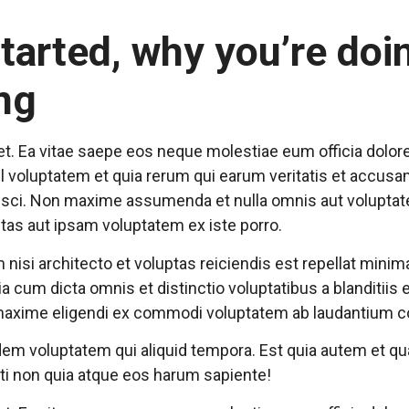
tarted, why you’re doi
ng
t. Ea vitae saepe eos neque molestiae eum officia dolore
hil voluptatem et quia rerum qui earum veritatis et accusa
ipisci. Non maxime assumenda et nulla omnis aut volupt
as aut ipsam voluptatem ex iste porro.
isi architecto et voluptas reiciendis est repellat minima
ia cum dicta omnis et distinctio voluptatibus a blanditiis
 maxime eligendi ex commodi voluptatem ab laudantium 
dem voluptatem qui aliquid tempora. Est quia autem et q
ti non quia atque eos harum sapiente!