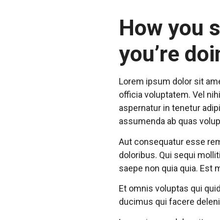
How you s
you’re doi
Lorem ipsum dolor sit ame
officia voluptatem. Vel ni
aspernatur in tenetur ad
assumenda ab quas volupt
Aut consequatur esse rem n
doloribus. Qui sequi mollit
saepe non quia quia. Est
Et omnis voluptas qui qui
ducimus qui facere deleni