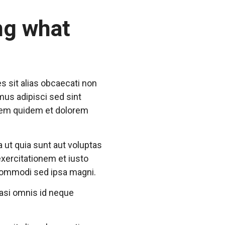
ng what
s sit alias obcaecati non
mus adipisci sed sint
atem quidem et dolorem
 ut quia sunt aut voluptas
 exercitationem et iusto
commodi sed ipsa magni.
uasi omnis id neque