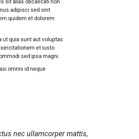
s sit alias obcaecati non
mus adipisci sed sint
atem quidem et dolorem
 ut quia sunt aut voluptas
 exercitationem et iusto
commodi sed ipsa magni.
uasi omnis id neque
uctus nec ullamcorper mattis,
Lorem ips