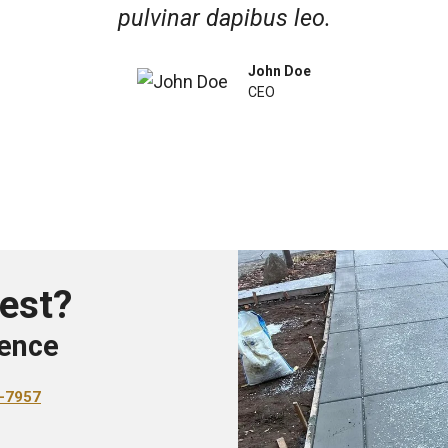
pulvinar dapibus leo.
John Doe
CEO
est?
ence
0-7957